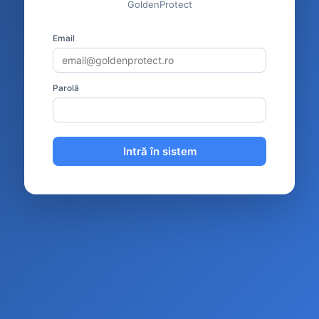
GoldenProtect
Email
Parolă
Intră în sistem