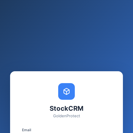
StockCRM
GoldenProtect
Email