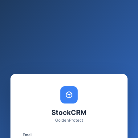
StockCRM
GoldenProtect
Email