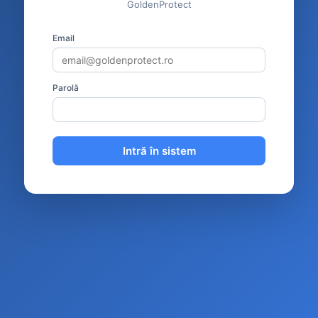
GoldenProtect
Email
Parolă
Intră în sistem