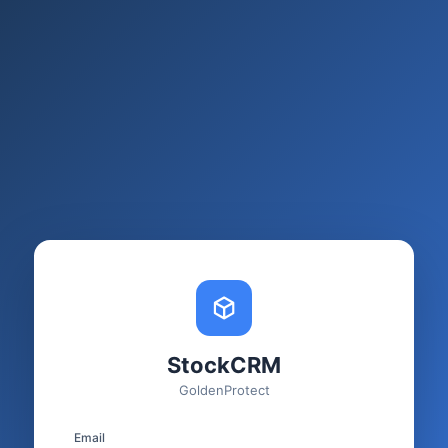
StockCRM
GoldenProtect
Email