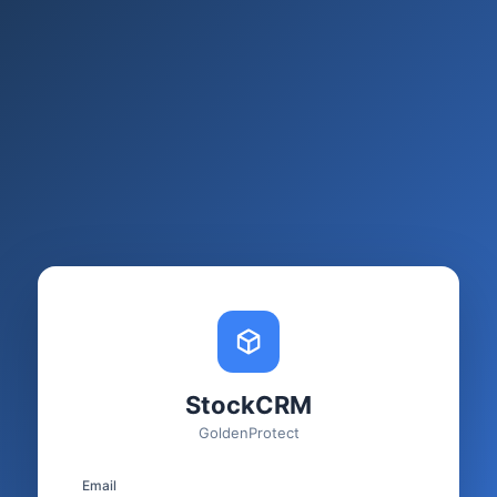
StockCRM
GoldenProtect
Email