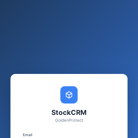
StockCRM
GoldenProtect
Email