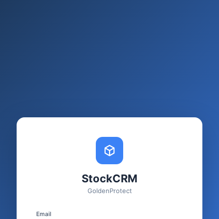
StockCRM
GoldenProtect
Email