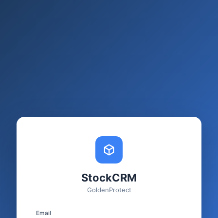
StockCRM
GoldenProtect
Email