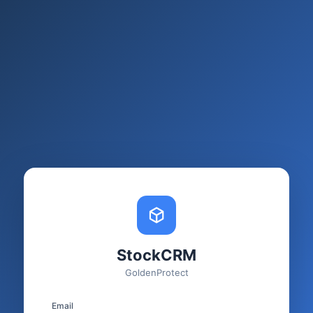
StockCRM
GoldenProtect
Email