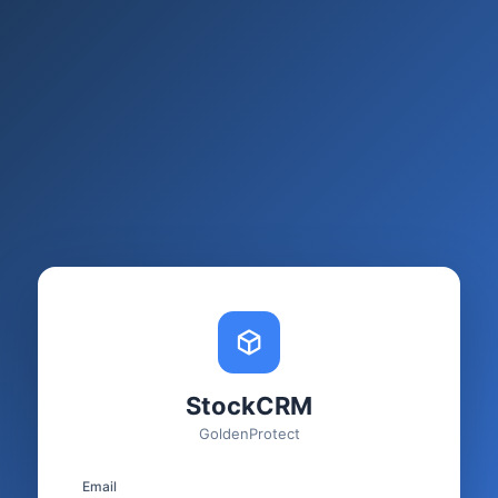
StockCRM
GoldenProtect
Email