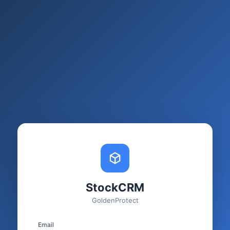
StockCRM
GoldenProtect
Email