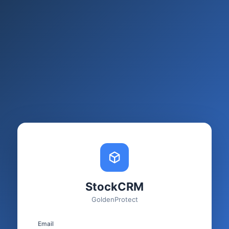
StockCRM
GoldenProtect
Email