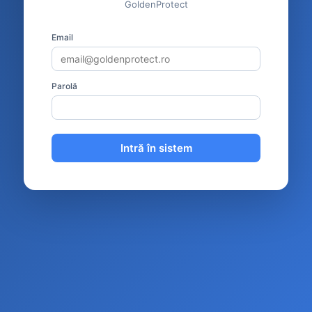
GoldenProtect
Email
Parolă
Intră în sistem